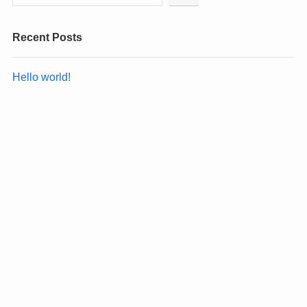
Recent Posts
Hello world!
Recent Comments
Hello world!
に
A WordPress Commenter
より
Archives
2025年9月
Categories